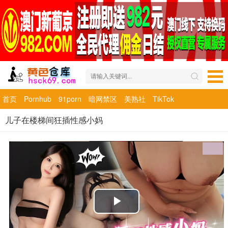
首页
Pornhub
91porn
暗网禁区
美熟社
TikTok
儿子在楼梯间狂插性感小妈